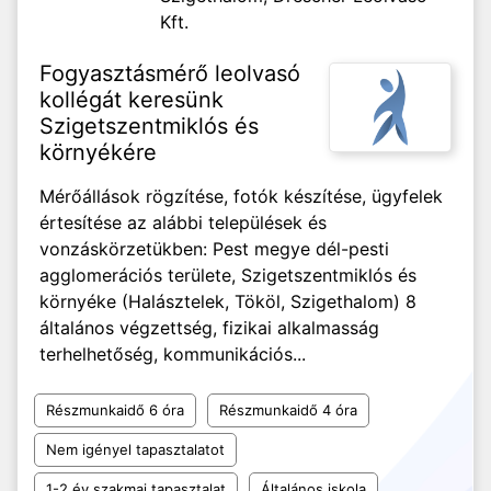
Kft.
Fogyasztásmérő leolvasó
kollégát keresünk
Szigetszentmiklós és
környékére
Mérőállások rögzítése, fotók készítése, ügyfelek
értesítése az alábbi települések és
vonzáskörzetükben: Pest megye dél-pesti
agglomerációs területe, Szigetszentmiklós és
környéke (Halásztelek, Tököl, Szigethalom) 8
általános végzettség, fizikai alkalmasság
terhelhetőség, kommunikációs...
Részmunkaidő 6 óra
Részmunkaidő 4 óra
Nem igényel tapasztalatot
1-2 év szakmai tapasztalat
Általános iskola