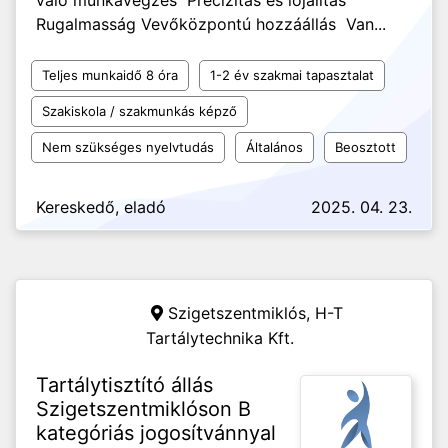
való munkavégzés Precizitás és lojalitás
Rugalmasság Vevőközpontú hozzáállás Van...
Teljes munkaidő 8 óra
1-2 év szakmai tapasztalat
Szakiskola / szakmunkás képző
Nem szükséges nyelvtudás
Általános
Beosztott
Kereskedő, eladó
2025. 04. 23.
Szigetszentmiklós,
H-T
Tartálytechnika Kft.
Tartálytisztító állás
Szigetszentmiklóson B
kategóriás jogosítvánnyal