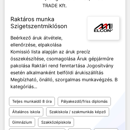
TRADE Kft.
Raktáros munka
Szigetszentmiklóson
Beérkező áruk átvétele,
ellenőrzése, elpakolása
Komissió lista alapján az áruk precíz
összekészítése, csomagolása Áruk gépjárműre
pakolása Raktári rend fenntartása Jogosítvány
esetén alkalmanként belföldi árukiszállítás
Megbízható, önálló, szorgalmas munkavégzés. B
kategóriás...
Teljes munkaidő 8 óra
Pályakezdő/friss diplomás
Általános iskola
Szakiskola / szakmunkás képző
Gimnázium
Szakközépiskola