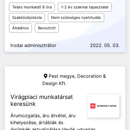
Teljes munkaidő 8 óra
1-2 év szakmai tapasztalat
Szakközépiskola
Nem szükséges nyelvtudás
Általános
Beosztott
Irodai adminisztrátor
2022. 05. 03.
Pest megye,
Decoration &
Design Kft.
Virágpiaci munkatársat
keresünk
Árumozgatás, áru átvétel, áru
kihelyezése, ártáblák és
árcímkék aktualizálása Vevők udvarias,