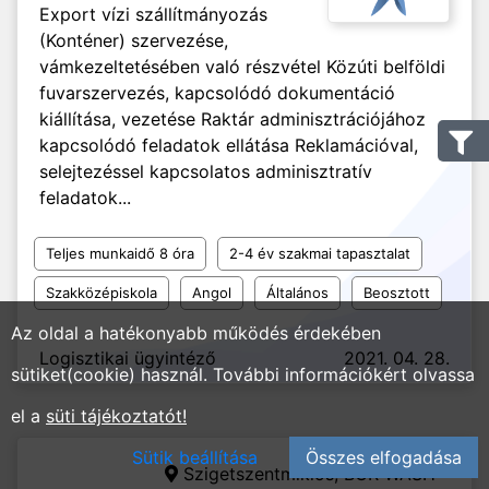
Export vízi szállítmányozás
(Konténer) szervezése,
vámkezeltetésében való részvétel Közúti belföldi
fuvarszervezés, kapcsolódó dokumentáció
kiállítása, vezetése Raktár adminisztrációjához
kapcsolódó feladatok ellátása Reklamációval,
selejtezéssel kapcsolatos adminisztratív
feladatok...
Teljes munkaidő 8 óra
2-4 év szakmai tapasztalat
Szakközépiskola
Angol
Általános
Beosztott
Az oldal a hatékonyabb működés érdekében
Logisztikai ügyintéző
2021. 04. 28.
sütiket(cookie) használ. További információkért olvassa
el a
süti tájékoztatót!
Sütik beállítása
Összes elfogadása
Szigetszentmiklós,
BGR WASH