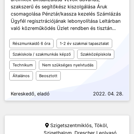
szakszerű és segítőkész kiszolgálása Áruk
csomagolása Pénztár/kassza kezelés Számlázás
Ügyfél regisztrációjának lebonyolítása Leltárban
való közreműködés Üzlet rendben és tisztán...
Részmunkaidő 6 óra
1-2 év szakmai tapasztalat
Szakiskola / szakmunkás képző
Szakközépiskola
Technikum
Nem szükséges nyelvtudás
Általános
Beosztott
Kereskedő, eladó
2022. 04. 28.
Szigetszentmiklós, Tököl,
Szigethalom,
Drescher Leolvasó