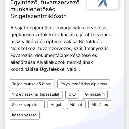
ügyintéző, fuvarszervező
munkalehetőség
Szigetszentmiklóson
A saját gépjárművek fuvarjainak szervezése,
gépkocsivezetők koordinálása, járat terveinek
összeállítása és optimalizálása Belföldi és
Nemzetközi fuvarszervezés, szállítmányozás
Fuvarozási dokumentációk készítése és
ellenőrzése Alvállalkozók munkájának
koordinálása Ügyfelekkel való...
Teljes munkaidő 8 óra
Pályakezdő/friss diplomás
1-2 év szakmai tapasztalat
OKJ
Gimnázium
Szakközépiskola
Angol
Német
Általános
Közép vezető