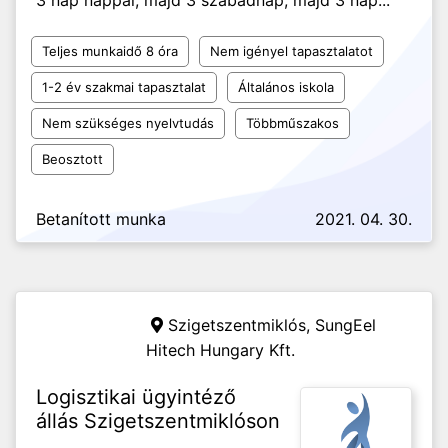
3 nap nappal, majd 3 szabadnap, majd 3 nap...
Teljes munkaidő 8 óra
Nem igényel tapasztalatot
1-2 év szakmai tapasztalat
Általános iskola
Nem szükséges nyelvtudás
Többműszakos
Beosztott
Betanított munka
2021. 04. 30.
Szigetszentmiklós,
SungEel
Hitech Hungary Kft.
Logisztikai ügyintéző
állás Szigetszentmiklóson