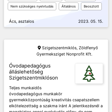
Nem szükséges nyelvtudás
Általános
Beosztott
Ács, asztalos
2023. 05. 15.
Szigetszentmiklós,
Zöldfenyő
Gyermeksziget Nonprofit Kft.
Óvodapedagógus
álláslehetőség
Szigetszentmiklóson
Teljes munkaidős
óvodapedagógus munkakör
gyermekközpontúság kreativitás csapatszellem
elkötelezettség a szakma iránt A jelentkezésnél a
magabiztos angol nyelvtudás előny, de nem