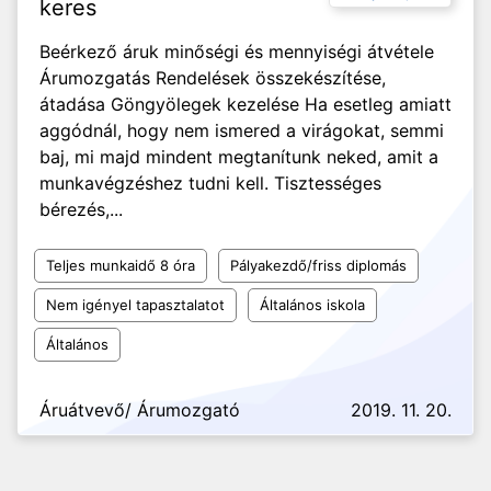
keres
Beérkező áruk minőségi és mennyiségi átvétele
Árumozgatás Rendelések összekészítése,
átadása Göngyölegek kezelése Ha esetleg amiatt
aggódnál, hogy nem ismered a virágokat, semmi
baj, mi majd mindent megtanítunk neked, amit a
munkavégzéshez tudni kell. Tisztességes
bérezés,...
Teljes munkaidő 8 óra
Pályakezdő/friss diplomás
Nem igényel tapasztalatot
Általános iskola
Általános
Áruátvevő/ Árumozgató
2019. 11. 20.