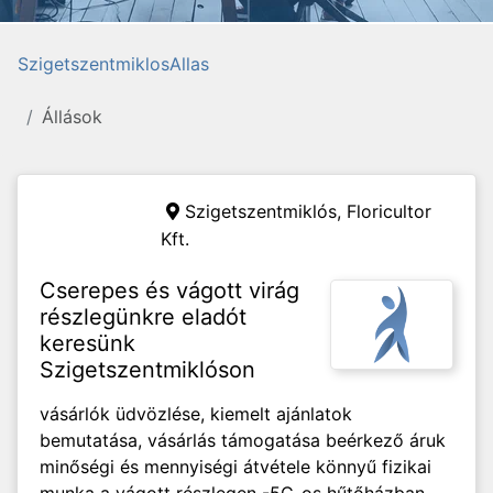
SzigetszentmiklosAllas
Állások
Szigetszentmiklós,
Floricultor
Kft.
Cserepes és vágott virág
részlegünkre eladót
keresünk
Szigetszentmiklóson
vásárlók üdvözlése, kiemelt ajánlatok
bemutatása, vásárlás támogatása beérkező áruk
minőségi és mennyiségi átvétele könnyű fizikai