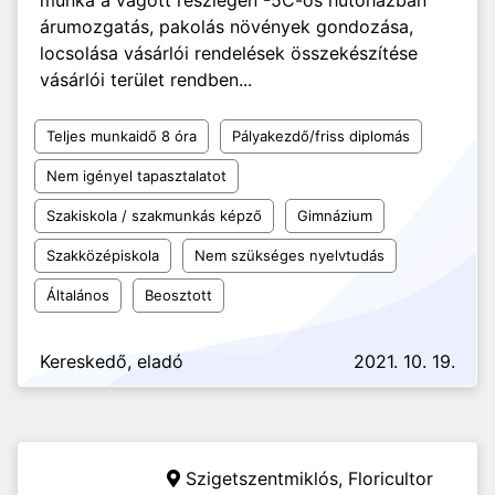
munka a vágott részlegen -5C-os hűtőházban
árumozgatás, pakolás növények gondozása,
locsolása vásárlói rendelések összekészítése
vásárlói terület rendben...
Teljes munkaidő 8 óra
Pályakezdő/friss diplomás
Nem igényel tapasztalatot
Szakiskola / szakmunkás képző
Gimnázium
Szakközépiskola
Nem szükséges nyelvtudás
Általános
Beosztott
Kereskedő, eladó
2021. 10. 19.
Szigetszentmiklós,
Floricultor