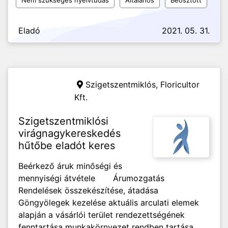
Nem szükséges nyelvtudás
Általános
Beosztott
Eladó
2021. 05. 31.
Szigetszentmiklós,
Floricultor
Kft.
Szigetszentmiklósi
virágnagykereskedés
hűtőbe eladót keres
Beérkező áruk minőségi és
mennyiségi átvétele Árumozgatás
Rendelések összekészítése, átadása
Göngyölegek kezelése aktuális arculati elemek
alapján a vásárlói terület rendezettségének
fenntartása munkakörnyezet rendben tartása,