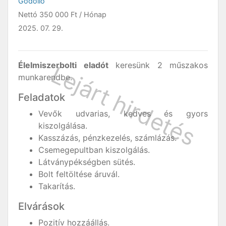
Gödöllő
Nettó
350 000 Ft
/ Hónap
2025. 07. 29.
Élelmiszerbolti eladót
keresünk 2 műszakos
munkarendbe.
Feladatok
Vevők udvarias, kedves és gyors
kiszolgálása.
Kasszázás, pénzkezelés, számlázás.
Csemegepultban kiszolgálás.
Látványpékségben sütés.
Bolt feltöltése áruvál.
Takarítás.
Elvárások
Pozitív hozzáállás.