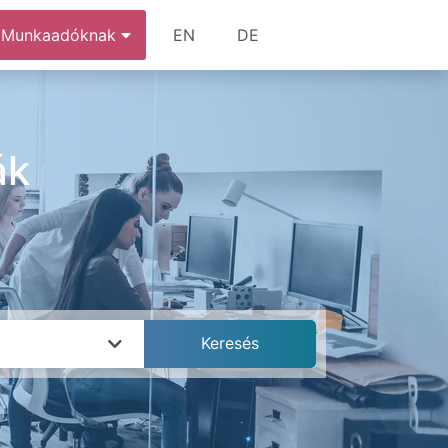
Munkaadóknak
EN
DE
ák