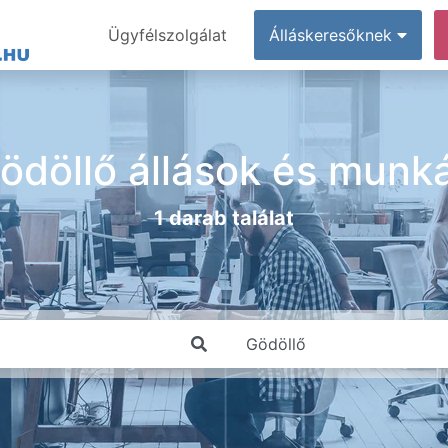
Ügyfélszolgálat
Álláskeresőknek
ödöllő állások és munk
1 darab találat