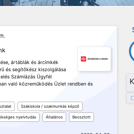
ft.
nk
zése, ártáblák és árcímkék
rű és segítőkész kiszolgálása
elés Számlázás Ügyfél
K
árban való közreműködés Üzlet rendben és
sztalat
Szakiskola / szakmunkás képző
kséges nyelvtudás
Általános
Beosztott