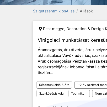
SzigetszentmiklosAllas
Állások
Pest megye,
Decoration & Design K
Virágpiaci munkatársat keresü
Árumozgatás, áru átvétel, áru kihelye
aktualizálása Vevők udvarias, szaksze
Áruk csomagolása Pénztár/kassza kez
regisztrációjának lebonyolítása Lelt
tisztán...
Részmunkaidő 6 óra
1-2 év szakmai tapa
Szakközépiskola
Technikum
Nem szü