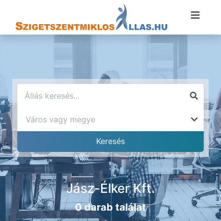
Jász-Élker Kft.
0 darab találat