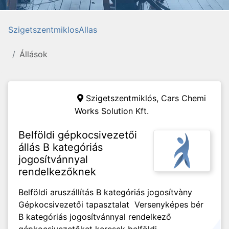
SzigetszentmiklosAllas
Állások
Szigetszentmiklós,
Cars Chemi
Works Solution Kft.
Belföldi gépkocsivezetői
állás B kategóriás
jogosítvánnyal
rendelkezőknek
Belföldi aruszállítás B kategóriás jogosítvàny
Gépkocsivezetői tapasztalat Versenyképes bér
B kategóriás jogosítvánnyal rendelkező