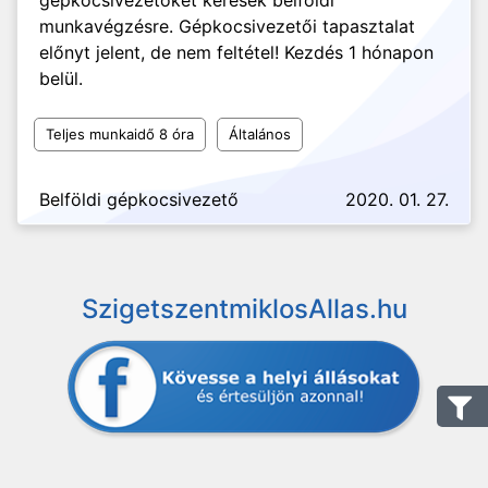
gépkocsivezetőket keresek belföldi
munkavégzésre. Gépkocsivezetői tapasztalat
előnyt jelent, de nem feltétel! Kezdés 1 hónapon
belül.
Teljes munkaidő 8 óra
Általános
Belföldi gépkocsivezető
2020. 01. 27.
SzigetszentmiklosAllas.hu