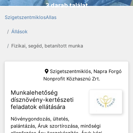
3 darab találat
SzigetszentmiklosAllas
Állások
Fizikai, segéd, betanított munka
Szigetszentmiklós,
Napra Forgó
Nonprofit Közhasznú Zrt.
Munkalehetőség
dísznövény-kertészeti
feladatok ellátására
Növénygondozás, ültetés,
palántázás, Áruk szortírozása, minőségi