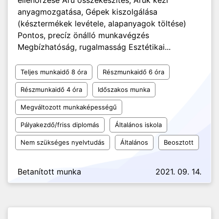
ellenőrzése Áru összekészítés, Áruk kézi
anyagmozgatása, Gépek kiszolgálása
(késztermékek levétele, alapanyagok töltése)
Pontos, precíz önálló munkavégzés
Megbízhatóság, rugalmasság Esztétikai...
Teljes munkaidő 8 óra
Részmunkaidő 6 óra
Részmunkaidő 4 óra
Időszakos munka
Megváltozott munkaképességű
Pályakezdő/friss diplomás
Általános iskola
Nem szükséges nyelvtudás
Általános
Beosztott
Betanított munka
2021. 09. 14.