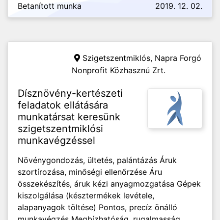
Betanított munka
2019. 12. 02.
Szigetszentmiklós,
Napra Forgó
Nonprofit Közhasznú Zrt.
Dísznövény-kertészeti
feladatok ellátására
munkatársat keresünk
szigetszentmiklósi
munkavégzéssel
Növénygondozás, ültetés, palántázás Áruk
szortírozása, minőségi ellenőrzése Áru
összekészítés, áruk kézi anyagmozgatása Gépek
kiszolgálása (késztermékek levétele,
alapanyagok töltése) Pontos, precíz önálló
munkavégzés Megbízhatóság, rugalmasság