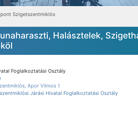
pont Szigetszentmiklós
naharaszti, Halásztelek, Szigeth
köl
atal Foglalkoztatási Osztály
0
zentmiklós, Apor Vilmos 1
zentmiklósi Járási Hivatal Foglalkoztatási Osztály