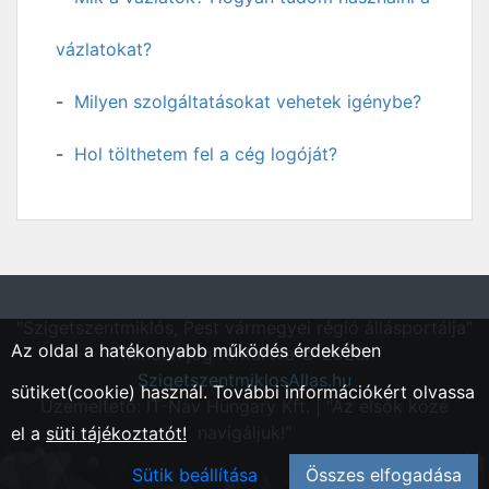
vázlatokat?
Milyen szolgáltatásokat vehetek igénybe?
Hol tölthetem fel a cég logóját?
"Szigetszentmiklós, Pest vármegyei régió állásportálja"
Az oldal a hatékonyabb működés érdekében
Minden jog fentartva © 2026.
SzigetszentmiklosAllas.hu
sütiket(cookie) használ. További információkért olvassa
Üzemeltető: IT-Nav Hungary Kft. | "Az elsők közé
navigáljuk!"
el a
süti tájékoztatót!
Sütik beállítása
Összes elfogadása