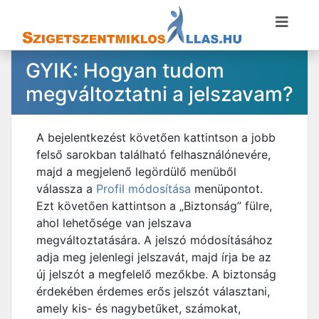
GYIK: Hogyan tudom
megváltoztatni a jelszavam?
A bejelentkezést követően kattintson a jobb
felső sarokban található felhasználónevére,
majd a megjelenő legördülő menüből
válassza a
Profil módosítása
menüpontot.
Ezt követően kattintson a „Biztonság” fülre,
ahol lehetősége van jelszava
megváltoztatására. A jelszó módosításához
adja meg jelenlegi jelszavát, majd írja be az
új jelszót a megfelelő mezőkbe. A biztonság
érdekében érdemes erős jelszót választani,
amely kis- és nagybetűket, számokat,