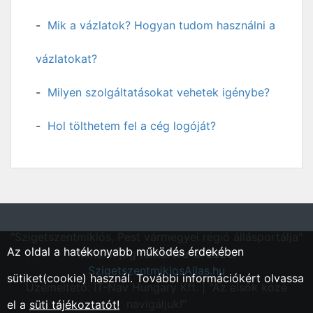
Mik a vázlatok? Hogyan tudom használni a
vázlatokat?
Milyen szolgáltatásokat vehetek igénybe?
Hol tölthetem fel a cég logóját?
"Szigetszentmiklós, Pest vármegyei régió állásportálja"
Az oldal a hatékonyabb működés érdekében
Minden jog fentartva © 2026.
SzigetszentmiklosAllas.hu
sütiket(cookie) használ. További információkért olvassa
Üzemeltető: IT-Nav Hungary Kft. | "Az elsők közé
navigáljuk!"
el a
süti tájékoztatót!