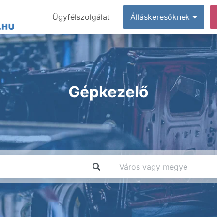
Ügyfélszolgálat
Álláskeresőknek
Gépkezelő