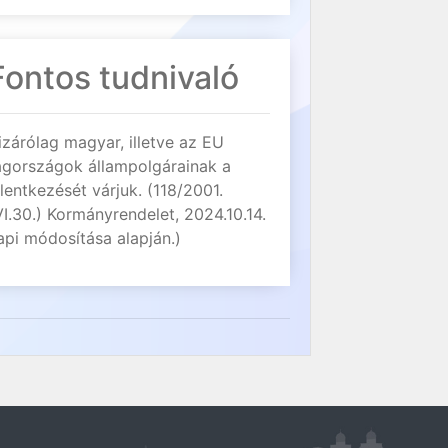
Fontos tudnivaló
izárólag magyar, illetve az EU
agországok állampolgárainak a
elentkezését várjuk. (118/2001.
VI.30.) Kormányrendelet, 2024.10.14.
api módosítása alapján.)