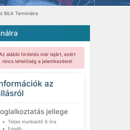
 BILK Terminálra
nálra
Az alábbi hirdetés már lejárt, ezért
nincs lehetőség a jelentkezésre!
Információk az
llásról
oglalkoztatás jellege
Teljes munkaidő 8 óra
Egyéb