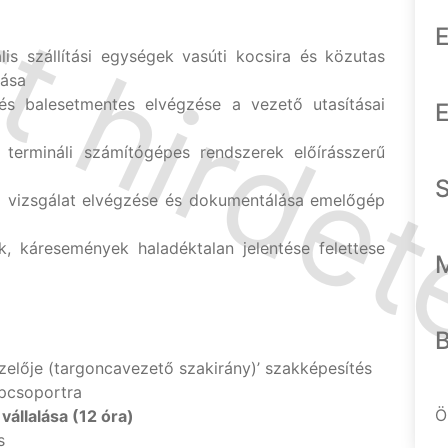
E
is szállítási egységek vasúti kocsira és közutas
dása
és balesetmentes elvégzése a vezető utasításai
E
 termináli számítógépes rendszerek előírásszerű
 vizsgálat elvégzése és dokumentálása emelőgép
 káresemények haladéktalan jelentése felettese
elője (targoncavezető szakirány)’ szakképesítés
pcsoportra
Ö
állalása (12 óra)
s