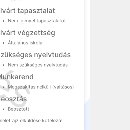
lvárt tapasztalat
Nem igényel tapasztalatot
lvárt végzettség
Általános iskola
Szükséges nyelvtudás
Nem szükséges nyelvtudás
Munkarend
Megszakítás nélküli (váltásos)
Beosztás
Beosztott
néletrajz elküldése kötelező!