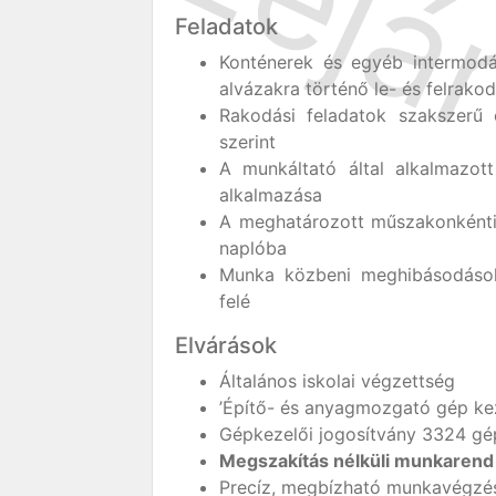
Feladatok
Konténerek és egyéb intermodál
alvázakra történő le- és felrako
Rakodási feladatok szakszerű 
szerint
A munkáltató által alkalmazott
alkalmazása
A meghatározott műszakonkénti
naplóba
Munka közbeni meghibásodások,
felé
Elvárások
Általános iskolai végzettség
’Építő- és anyagmozgató gép kez
Gépkezelői jogosítvány 3324 gé
Megszakítás nélküli munkarend v
Precíz, megbízható munkavégzé