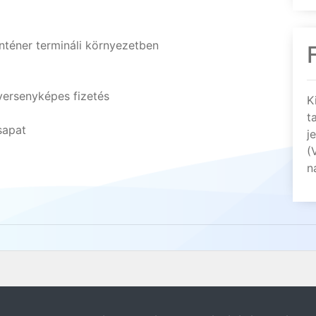
nténer termináli környezetben
versenyképes fizetés
K
t
sapat
j
(
n