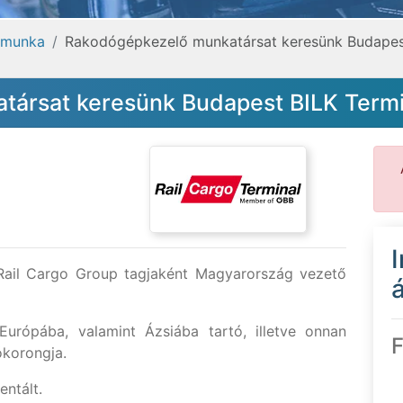
kmunka
Rakodógépkezelő munkatársat keresünk Budapest
ársat keresünk Budapest BILK Termi
 Rail Cargo Group tagjaként Magyarország vezető
á
Európába, valamint Ázsiába tartó, illetve onnan
F
ókorongja.
entált.