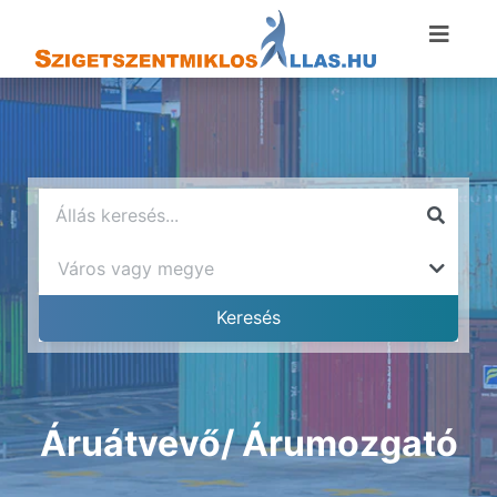
Áruátvevő/ Árumozgató