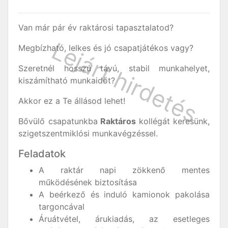
Van már pár év raktárosi tapasztalatod?
Megbízható, lelkes és jó csapatjátékos vagy?
Szeretnél hosszú távú, stabil munkahelyet,
kiszámítható munkaidőt?
Akkor ez a Te állásod lehet!
Bővülő csapatunkba
Raktáros
kollégát keresünk,
szigetszentmiklósi munkavégzéssel.
Feladatok
A raktár napi zökkenő mentes
működésének biztosítása
A beérkező és induló kamionok pakolása
targoncával
Áruátvétel, árukiadás, az esetleges