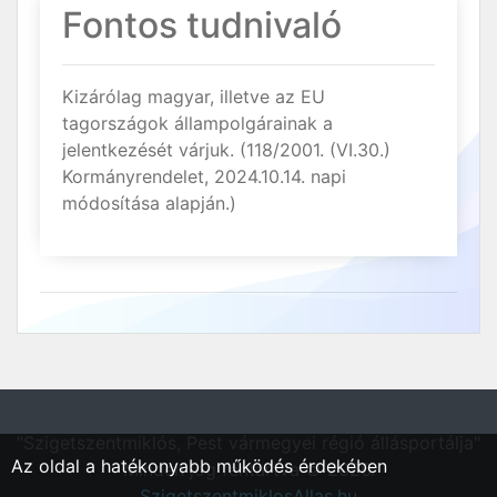
Fontos tudnivaló
Kizárólag magyar, illetve az EU
tagországok állampolgárainak a
jelentkezését várjuk. (118/2001. (VI.30.)
Kormányrendelet, 2024.10.14. napi
módosítása alapján.)
"Szigetszentmiklós, Pest vármegyei régió állásportálja"
Az oldal a hatékonyabb működés érdekében
Minden jog fentartva © 2026.
SzigetszentmiklosAllas.hu