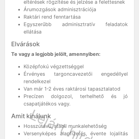
eltérések rögzítése és jelzése a felettesnek
Árumozgások adminisztrációja
Raktári rend fenntartása
Egyszerűbb adminisztratív feladatok
ellátása
Elvárások
Te vagy a legjobb jelölt, amennyiben:
Középfokú végzettséggel
Érvényes targoncavezetői engedéllyel
rendelkezel
Van már 1-2 éves raktárosi tapasztalatod
Precízen dolgozol, terhelhető és jó
csapatjátékos vagy.
Amit kínálunk
Hosszútávú, stabil munkalehetőség
Versenyképes alapfizetés, évente lojalitás