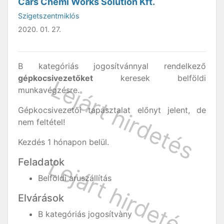
Cars Chemi Works Solution Kft.
Szigetszentmiklós
2020. 01. 27.
B kategóriás jogosítvánnyal rendelkező
gépkocsivezetőket
keresek belföldi
munkavégzésre.
Gépkocsivezetői tapasztalat előnyt jelent, de
nem feltétel!
Kezdés 1 hónapon belül.
Feladatok
Belföldi aruszállítás
Elvárások
B kategóriás jogosítvàny