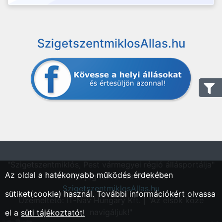
SzigetszentmiklosAllas.hu
"Szigetszentmiklós, Pest vármegyei régió állásportálja"
Az oldal a hatékonyabb működés érdekében
Minden jog fentartva © 2026.
SzigetszentmiklosAllas.hu
sütiket(cookie) használ. További információkért olvassa
Üzemeltető: IT-Nav Hungary Kft. | "Az elsők közé
navigáljuk!"
el a
süti tájékoztatót!